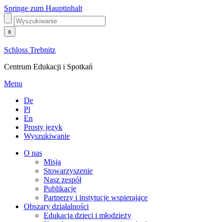
Springe zum Hauptinhalt
x
Schloss Trebnitz
Centrum Edukacji i Spotkań
Menu
De
Pl
En
Prosty język
Wyszukiwanie
O nas
Misja
Stowarzyszenie
Nasz zespół
Publikacje
Partnerzy i instytucje wspierające
Obszary działalności
Edukacja dzieci i młodzieży