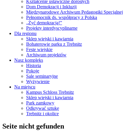
Kształcenie ustawiczne dorosłych
Dom Demokracji i Inkluzji
Międzynarodowe Archiwum Pedagogiki Specjalnej
Pełnomocnik ds. współpracy z Polską
„Żyć demokracją!”
Projekty interdyscyplinarne
Dla regionu
Sklep wiejski i kawiarnia
Bohaterowie parku z Trebnitz
Feste wiejskie
Archiwum projektów
Nasz kompleks
Historia
Pokoje
Sale seminaryjne
Wyżywienie
Na miejscu
Kampus Schloss Trebnitz
Sklep wiejski i kawiarnia
Park zamkowy
Odkrywać sztukę
Trebnitz i okolice
Seite nicht gefunden