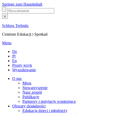
Springe zum Hauptinhalt
x
Schloss Trebnitz
Centrum Edukacji i Spotkań
Menu
De
Pl
En
Prosty język
Wyszukiwanie
O nas
Misja
Stowarzyszenie
Nasz zespół
Publikacje
Partnerzy i instytucje wspierające
Obszary działalności
Edukacja dzieci i młodzieży