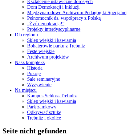
Kształcenie ustawiczne dorosłych
Dom Demokracji i Inkluzji
Międzynarodowe Archiwum Pedagogiki Specjalnej
Pełnomocnik ds. współpracy z Polską
„Żyć demokracją!”
Projekty interdyscyplinarne
Dla regionu
Sklep wiejski i kawiarnia
Bohaterowie parku z Trebnitz
Feste wiejskie
Archiwum projektów
Nasz kompleks
Historia
Pokoje
Sale seminaryjne
Wyżywienie
Na miejscu
Kampus Schloss Trebnitz
Sklep wiejski i kawiarnia
Park zamkowy
Odkrywać sztukę
Trebnitz i okolice
Seite nicht gefunden