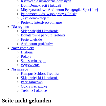
Kształcenie ustawiczne dorosłych
Dom Demokracji i Inkluzji
Międzynarodowe Archiwum Pedagogiki Specjalnej
Pełnomocnik ds. współpracy z Polską
„Żyć demokracją!”
Projekty interdyscyplinarne
Dla regionu
Sklep wiejski i kawiarnia
Bohaterowie parku z Trebnitz
Feste wiejskie
Archiwum projektów
Nasz kompleks
Historia
Pokoje
Sale seminaryjne
Wyżywienie
Na miejscu
Kampus Schloss Trebnitz
Sklep wiejski i kawiarnia
Park zamkowy
Odkrywać sztukę
Trebnitz i okolice
Seite nicht gefunden