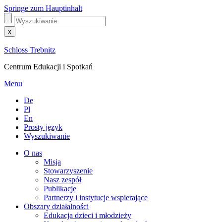
Springe zum Hauptinhalt
x
Schloss Trebnitz
Centrum Edukacji i Spotkań
Menu
De
Pl
En
Prosty język
Wyszukiwanie
O nas
Misja
Stowarzyszenie
Nasz zespół
Publikacje
Partnerzy i instytucje wspierające
Obszary działalności
Edukacja dzieci i młodzieży